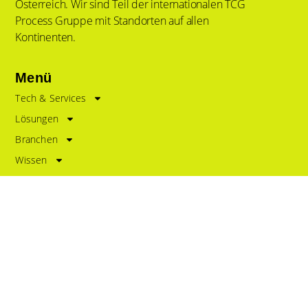
Österreich. Wir sind Teil der internationalen TCG
Process Gruppe mit Standorten auf allen
Kontinenten.
Menü
Tech & Services
Lösungen
Branchen
Wissen
News
Über Uns
Kontakt
Impressum
Policy
Datenschutz
Haftungsausschluss
Kontakt