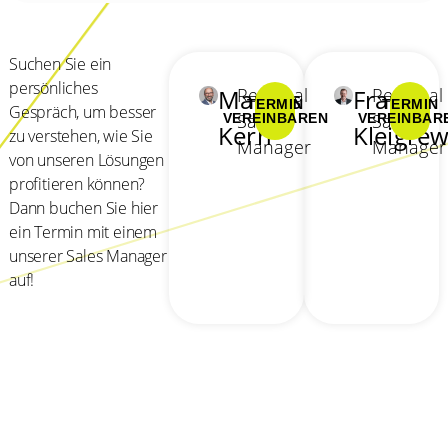
Suchen Sie ein
persönliches
Marcus
Regional
Frank
Regional
TERMIN
TERMIN
Gespräch, um besser
Sales
Sales
VEREINBAREN
VEREINBAR
Kern
Kleigre
zu verstehen, wie Sie
Manager
Manager
von unseren Lösungen
profitieren können?
Dann buchen Sie hier
ein Termin mit einem
unserer Sales Manager
auf!