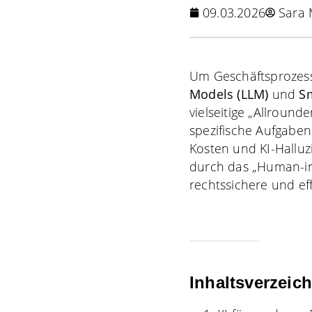
09.03.2026
Sara
Um Geschäftsprozesse
Models (LLM)
und
S
vielseitige „Allround
spezifische Aufgaben
Kosten und KI-Halluz
durch das „Human-in
rechtssichere und ef
Inhaltsverzeic