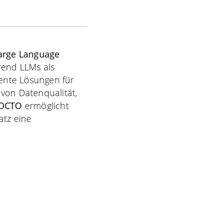
arge Language
rend LLMs als
iente Lösungen für
 von Datenqualität,
OCTO
ermöglicht
atz eine