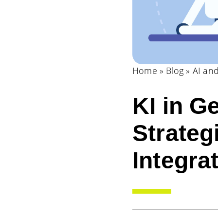
Home
»
Blog
»
AI and
KI in G
Strateg
Integra