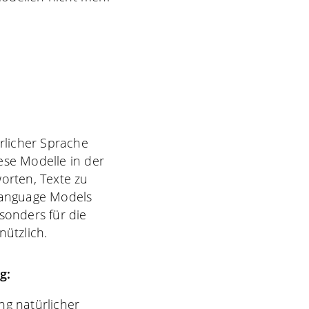
ürlicher Sprache
iese Modelle in der
orten, Texte zu
Language Models
onders für die
ützlich.
g:
ng natürlicher