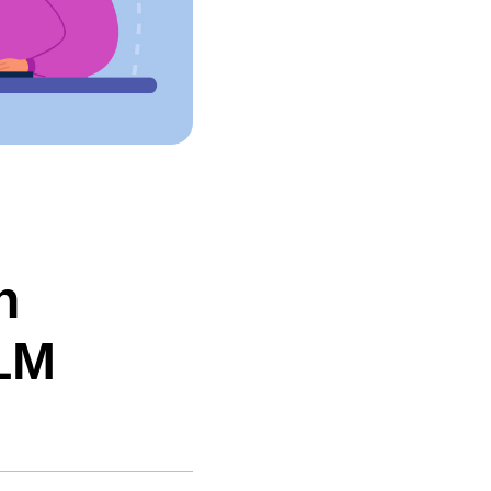
n
SLM