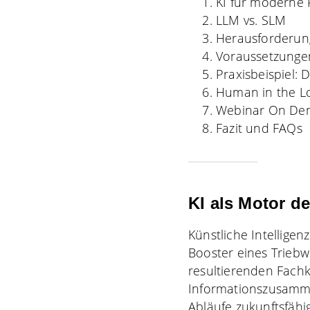
KI für moderne 
LLM vs. SLM
Herausforderun
Voraussetzungen 
Praxisbeispiel: D
Human in the Lo
Webinar On Dema
Fazit und FAQs
KI als Motor d
Künstliche Intelligenz
Booster eines Trieb
resultierenden Fach
Informationszusammen
Abläufe zukunftsfäh