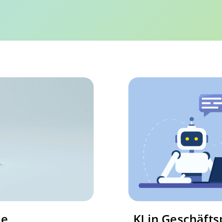
ie
KI in Geschäfts