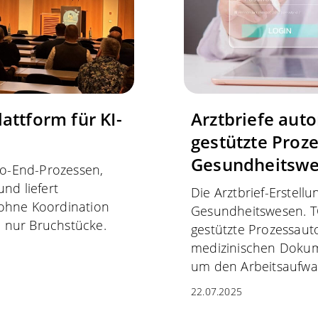
attform für KI-
Arztbriefe auto
gestützte Proz
Gesundheitswe
-to-End-Prozessen,
nd liefert
Die Arztbrief-Erstellu
 ohne Koordination
Gesundheitswesen. TC
KI nur Bruchstücke.
gestützte Prozessaut
medizinischen Dokum
um den Arbeitsaufwa
22.07.2025