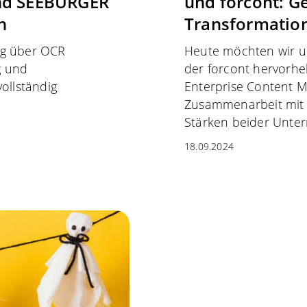
und SEEBURGER
und forcont: G
n
Transformation
g über OCR
Heute möchten wir un
g und
der forcont hervorhe
ollständig
Enterprise Content 
Zusammenarbeit mit f
Stärken beider Unte
18.09.2024