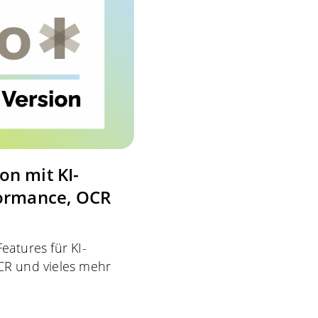
on mit KI-
formance, OCR
eatures für KI-
CR und vieles mehr