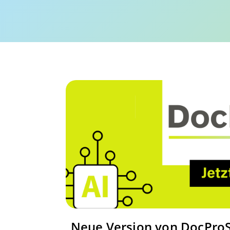
Neue Version von DocProSt