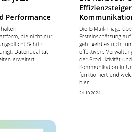
Effizienzsteige
nd Performance
Kommunikatio
rhalten
Die E-Mail-Triage übe
ttform, die nicht nur
Ersteinschätzung auf
gspflicht Schritt
geht geht es nicht u
nigt, Datenqualität
effektivere Verwaltun
iten erweitert.
der Produktivität un
Kommunikation in U
funktioniert und welc
hier.
24.10.2024