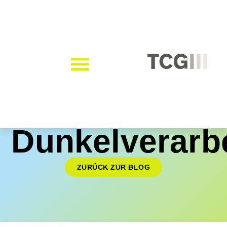
Dunkelverarb
ZURÜCK ZUR BLOG