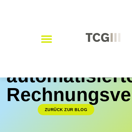
automatisiert
Rechnungsver
ZURÜCK ZUR BLOG