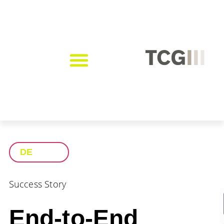
DE
Success Story
End-to-End